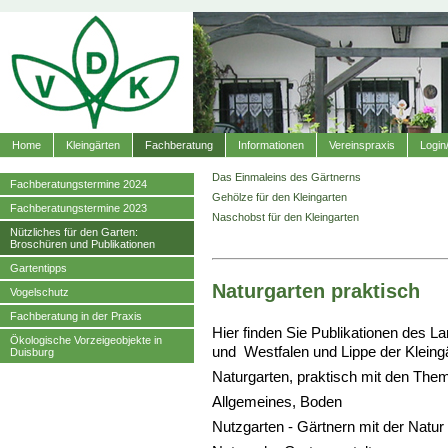
Home
Kleingärten
Fachberatung
Informationen
Vereinspraxis
Login
Das Einmaleins des Gärtnerns
Fachberatungstermine 2024
Gehölze für den Kleingarten
Fachberatungstermine 2023
Naschobst für den Kleingarten
Nützliches für den Garten:
Broschüren und Publikationen
Gartentipps
Naturgarten praktisch
Vogelschutz
Fachberatung in der Praxis
Hier finden Sie Publikationen des L
Ökologische Vorzeigeobjekte in
und Westfalen und Lippe der Kleingä
Duisburg
Naturgarten, praktisch mit den The
Allgemeines, Boden
Nutzgarten - Gärtnern mit der Natur