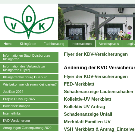
Home
Kleingärten
Fachberatung
Informationen
Vereinspraxis
Login
Flyer der KDV-Versicherungen
Informationen Stadt Duisburg zu
Kleingärten
Information des Verbands zu
Änderung der KVD Versicheru
Kleingärten (Flyer)
Flyer der KDV-Versicherungen
Kleingartenhochburg Duisburg
FED-Merkblatt
Wie bekomme ich einen Kleingarten?
Schadenanzeige Laubenschaden
Jubiläen 2024
Kollektiv-UV Merkblatt
Projekt Duisburg 2027
Kollektiv UV Antrag
Bodenbelastungen
Internetlinks
Schadenanzeige Unfall
KVD Versicherung
Merkblatt Familien-UV
Anregungen Gartenplanung 2022
VSH Merkblatt & Antrag_Einzelve